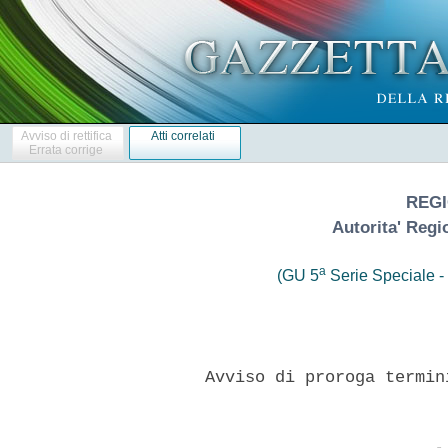
Avviso di rettifica
Atti correlati
Errata corrige
REGI
Autorita' Regi
a
(GU 5
Serie Speciale - 
      Avviso di proroga termin