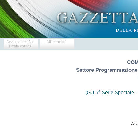
Avviso di rettifica
Atti correlati
Errata corrige
COM
Settore Programmazione 
a
(GU 5
Serie Speciale - 
                            Ast