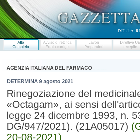
Atto
Avviso di rettifica
Lavori
Direttive U
Completo
Errata corrige
Preparatori
recepite
AGENZIA ITALIANA DEL FARMACO
DETERMINA
9 agosto 2021
Rinegoziazione del medicina
«Octagam», ai sensi dell'arti
legge 24 dicembre 1993, n. 5
DG/947/2021). (21A05017)
(
20-08-2021)