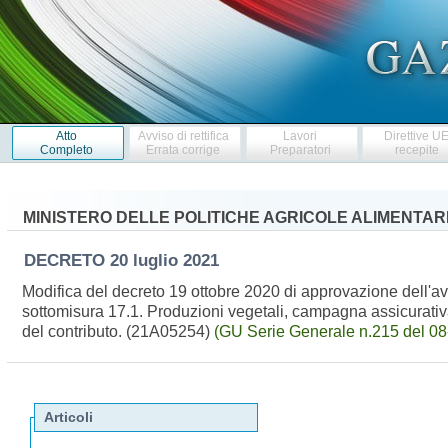
Atto
Avviso di rettifica
Lavori
Direttive U
Completo
Errata corrige
Preparatori
recepite
MINISTERO DELLE POLITICHE AGRICOLE ALIMENTARI
DECRETO
20 luglio 2021
Modifica del decreto 19 ottobre 2020 di approvazione dell'
sottomisura 17.1. Produzioni vegetali, campagna assicurativa
del contributo. (21A05254)
(GU Serie Generale n.215 del 0