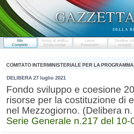
Atto
Avviso di rettifica
Lavori
Direttive U
Completo
Errata corrige
Preparatori
recepite
COMITATO INTERMINISTERIALE PER LA PROGRAMMA
DELIBERA
27 luglio 2021
Fondo sviluppo e coesione 2
risorse per la costituzione di 
nel Mezzogiorno. (Delibera n
Serie Generale n.217 del 10-