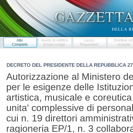
Atto
Avviso di rettifica
Lavori
Direttive U
Completo
Errata corrige
Preparatori
recepite
DECRETO DEL PRESIDENTE DELLA REPUBBLICA
27
Autorizzazione al Ministero dell
per le esigenze delle Istituzio
artistica, musicale e coreuti
unita' complessive di personal
cui n. 19 direttori amministrativ
ragioneria EP/1, n. 3 collabora