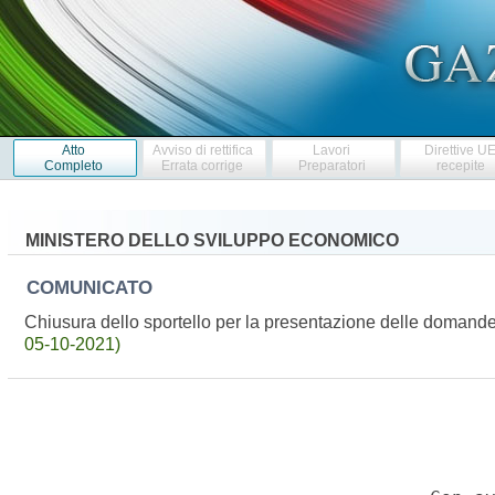
Atto
Avviso di rettifica
Lavori
Direttive U
Completo
Errata corrige
Preparatori
recepite
MINISTERO DELLO SVILUPPO ECONOMICO
COMUNICATO
Chiusura dello sportello per la presentazione delle domand
05-10-2021)