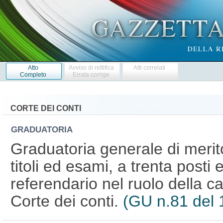
Atto
Avviso di rettifica
Atti correlati
Completo
Errata corrige
CORTE DEI CONTI
GRADUATORIA
Graduatoria generale di merit
titoli ed esami, a trenta posti 
referendario nel ruolo della ca
Corte dei conti.
(GU n.81 del 