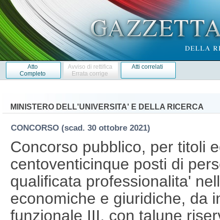
Atto
Avviso di rettifica
Atti correlati
Completo
Errata corrige
MINISTERO DELL'UNIVERSITA' E DELLA RICERCA
CONCORSO
(scad. 30 ottobre 2021)
Concorso pubblico, per titoli 
centoventicinque posti di pers
qualificata professionalita' nell
economiche e giuridiche, da i
funzionale III, con talune rise