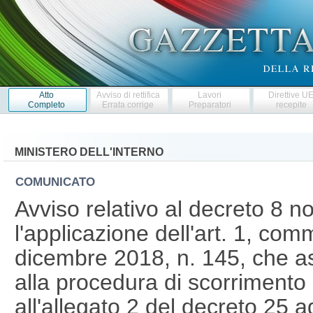
Atto
Avviso di rettifica
Lavori
Direttive U
Completo
Errata corrige
Preparatori
recepite
MINISTERO DELL'INTERNO
COMUNICATO
Avviso relativo al decreto 8
l'applicazione dell'art. 1, co
dicembre 2018, n. 145, che a
alla procedura di scorrimento 
all'allegato 2 del decreto 25 a