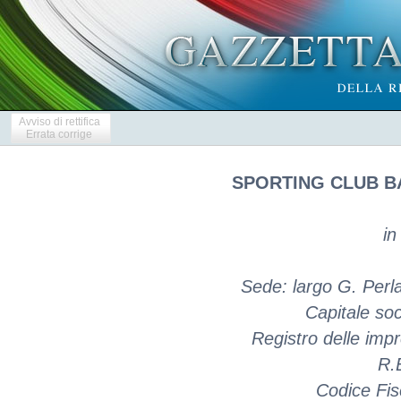
Avviso di rettifica
Errata corrige
SPORTING CLUB B
in
Sede: largo G. Perl
Capitale soc
Registro delle im
R.
Codice Fis