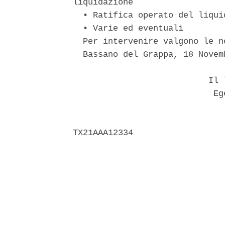
liquidazione 

  • Ratifica operato del liquid
  • Varie ed eventuali 

  Per intervenire valgono le n
  Bassano del Grappa, 18 Novemb
                           Il l
                            Ege