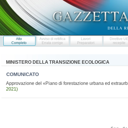
Atto
Avviso di rettifica
Lavori
Direttive U
Completo
Errata corrige
Preparatori
recepite
MINISTERO DELLA TRANSIZIONE ECOLOGICA
COMUNICATO
Approvazione del «Piano di forestazione urbana ed extrau
2021)