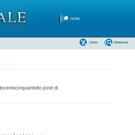
HOME
CHIUDI
PERMALINK
ttocentocinquantotto posti di