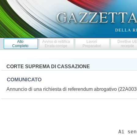
Atto
Avviso di rettifica
Lavori
Direttive U
Completo
Errata corrige
Preparatori
recepite
CORTE SUPREMA DI CASSAZIONE
COMUNICATO
Annuncio di una richiesta di referendum abrogativo (22A00