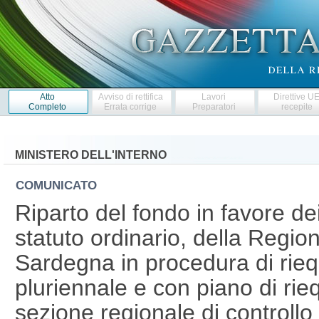
Atto
Avviso di rettifica
Lavori
Direttive U
Completo
Errata corrige
Preparatori
recepite
MINISTERO DELL'INTERNO
COMUNICATO
Riparto del fondo in favore de
statuto ordinario, della Regio
Sardegna in procedura di riequi
pluriennale e con piano di rieq
sezione regionale di controllo 