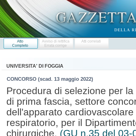
Atto
Avviso di rettifica
Atti correlati
Completo
Errata corrige
UNIVERSITA' DI FOGGIA
CONCORSO
(scad. 13 maggio 2022)
Procedura di selezione per la
di prima fascia, settore conco
dell'apparato cardiovascolare 
respiratorio, per il Dipartime
chirurgiche.
(GU n.35 del 03-