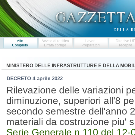
Atto
Avviso di rettifica
Lavori
Direttive U
Completo
Errata corrige
Preparatori
recepite
MINISTERO DELLE INFRASTRUTTURE E DELLA MOBILI
DECRETO
4 aprile 2022
Rilevazione delle variazioni p
diminuzione, superiori all'8 per
secondo semestre dell'anno 20
materiali da costruzione piu' 
Serie Generale n.110 del 12-