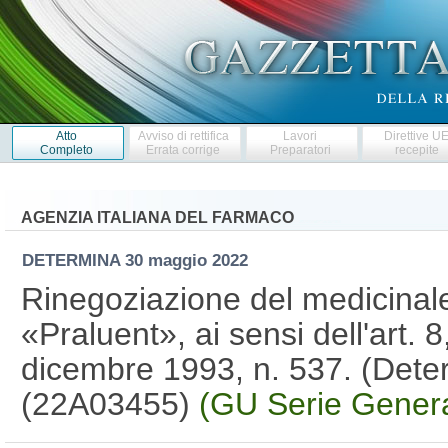
Atto
Avviso di rettifica
Lavori
Direttive U
Completo
Errata corrige
Preparatori
recepite
AGENZIA ITALIANA DEL FARMACO
DETERMINA
30 maggio 2022
Rinegoziazione del medicina
«Praluent», ai sensi dell'art.
dicembre 1993, n. 537. (Dete
(22A03455)
(GU Serie Genera