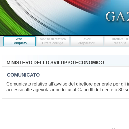
Atto
Avviso di rettifica
Lavori
Direttive U
Completo
Errata corrige
Preparatori
recepite
MINISTERO DELLO SVILUPPO ECONOMICO
COMUNICATO
Comunicato relativo all'avviso del direttore generale per gli
accesso alle agevolazioni di cui al Capo III del decreto 3