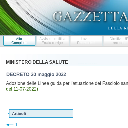
Atto
Avviso di rettifica
Lavori
Direttive U
Completo
Errata corrige
Preparatori
recepite
MINISTERO DELLA SALUTE
DECRETO
20 maggio 2022
Adozione delle Linee guida per l'attuazione del Fasciolo san
del 11-07-2022)