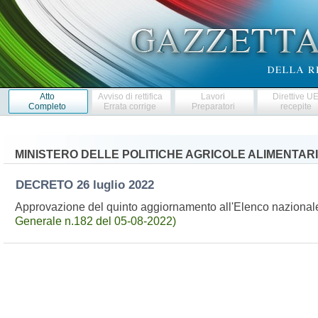
Atto
Avviso di rettifica
Lavori
Direttive U
Completo
Errata corrige
Preparatori
recepite
MINISTERO DELLE POLITICHE AGRICOLE ALIMENTARI
DECRETO
26 luglio 2022
Approvazione del quinto aggiornamento all'Elenco nazionale
Generale n.182 del 05-08-2022)