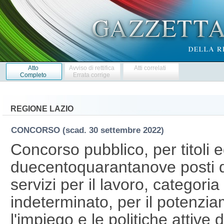
Atto
Avviso di rettifica
Atti correlati
Completo
Errata corrige
REGIONE LAZIO
CONCORSO
(scad. 30 settembre 2022)
Concorso pubblico, per titoli 
duecentoquarantanove posti d
servizi per il lavoro, categor
indeterminato, per il potenzia
l'impiego e le politiche attive 