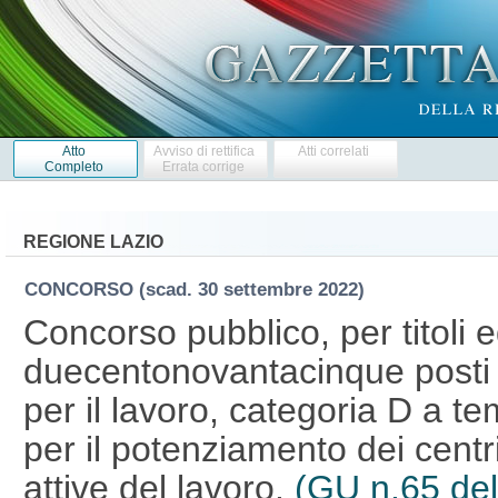
Atto
Avviso di rettifica
Atti correlati
Completo
Errata corrige
REGIONE LAZIO
CONCORSO
(scad. 30 settembre 2022)
Concorso pubblico, per titoli 
duecentonovantacinque posti d
per il lavoro, categoria D a t
per il potenziamento dei centri
attive del lavoro.
(GU n.65 de