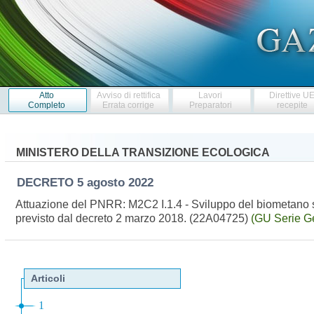
Atto
Avviso di rettifica
Lavori
Direttive U
Completo
Errata corrige
Preparatori
recepite
MINISTERO DELLA TRANSIZIONE ECOLOGICA
DECRETO
5 agosto 2022
Attuazione del PNRR: M2C2 I.1.4 - Sviluppo del biometano s
previsto dal decreto 2 marzo 2018. (22A04725)
(GU Serie G