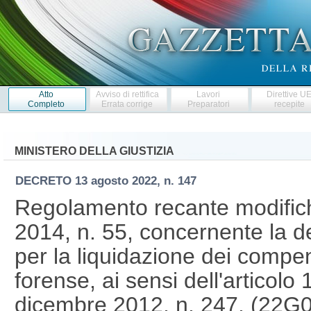
Atto
Avviso di rettifica
Lavori
Direttive U
Completo
Errata corrige
Preparatori
recepite
MINISTERO DELLA GIUSTIZIA
DECRETO
13 agosto 2022, n. 147
Regolamento recante modific
2014, n. 55, concernente la d
per la liquidazione dei compen
forense, ai sensi dell'articol
dicembre 2012, n. 247. (22G