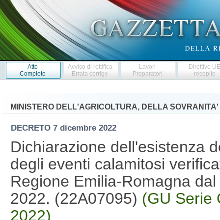
Atto
Avviso di rettifica
Lavori
Direttive U
Completo
Errata corrige
Preparatori
recepite
MINISTERO DELL'AGRICOLTURA, DELLA SOVRANITA'
DECRETO
7 dicembre 2022
Dichiarazione dell'esistenza de
degli eventi calamitosi verificati
Regione Emilia-Romagna dal 
2022. (22A07095)
(GU Serie 
2022)