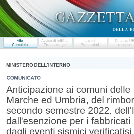
Atto
Avviso di rettifica
Lavori
Direttive U
Completo
Errata corrige
Preparatori
recepite
MINISTERO DELL'INTERNO
COMUNICATO
Anticipazione ai comuni delle
Marche ed Umbria, del rimborso d
secondo semestre 2022, dell'
dall'esenzione per i fabbricati
dagli eventi sismici verificatis