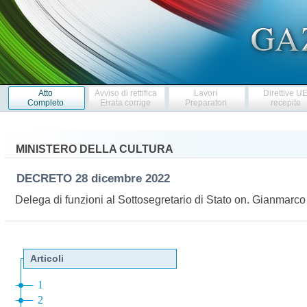
Atto
Avviso di rettifica
Lavori
Direttive U
Completo
Errata corrige
Preparatori
recepite
MINISTERO DELLA CULTURA
DECRETO
28 dicembre 2022
Delega di funzioni al Sottosegretario di Stato on. Gianmar