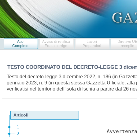
Atto
Avviso di rettifica
Lavori
Direttive U
Completo
Errata corrige
Preparatori
recepite
TESTO COORDINATO DEL DECRETO-LEGGE
3 dicem
Testo del decreto-legge 3 dicembre 2022, n. 186 (in Gazzetta
gennaio 2023, n. 9 (in questa stessa Gazzetta Ufficiale, alla p
verificatisi nel territorio dell'isola di Ischia a partire dal 