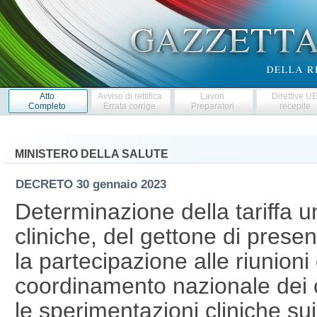
Atto
Avviso di rettifica
Lavori
Direttive U
Completo
Errata corrige
Preparatori
recepite
MINISTERO DELLA SALUTE
DECRETO
30 gennaio 2023
Determinazione della tariffa u
cliniche, del gettone di prese
la partecipazione alle riunioni
coordinamento nazionale dei com
le sperimentazioni cliniche s