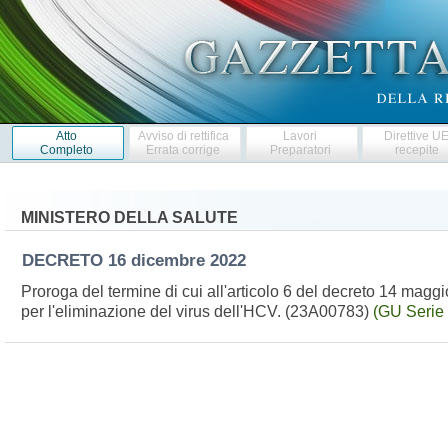
Atto
Avviso di rettifica
Lavori
Direttive U
Completo
Errata corrige
Preparatori
recepite
MINISTERO DELLA SALUTE
DECRETO
16 dicembre 2022
Proroga del termine di cui all'articolo 6 del decreto 14 mag
per l'eliminazione del virus dell'HCV. (23A00783)
(GU Serie 