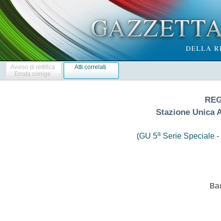
Avviso di rettifica
Atti correlati
Errata corrige
REG
Stazione Unica 
a
(GU 5
Serie Speciale - 
                            Ban