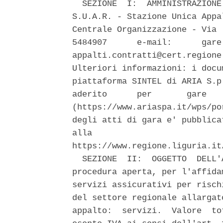
  SEZIONE  I:  AMMINISTRAZIONE
S.U.A.R. - Stazione Unica Appa
Centrale Organizzazione - Via 
5484907      e-mail:      gare
appalti.contratti@cert.regione
Ulteriori informazioni: i docu
piattaforma SINTEL di ARIA S.p
aderito      per       gare   
(https://www.ariaspa.it/wps/po
degli atti di gara e' pubblica
alla                          
https://www.regione.liguria.it
  SEZIONE  II:  OGGETTO  DELL'
procedura aperta, per l'affida
servizi assicurativi per risch
del settore regionale allargat
appalto:  servizi.  Valore  to