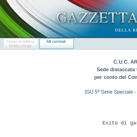
Avviso di rettifica
Atti correlati
Errata corrige
C.U.C. A
Sede distaccata t
per conto del Co
a
(GU 5
Serie Speciale - 
                   Esito di ga