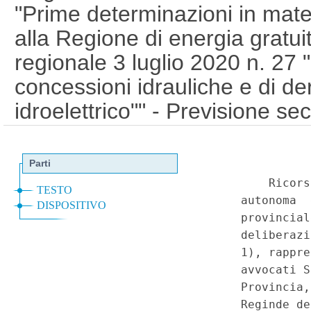
"Prime determinazioni in mater
alla Regione di energia gratui
regionale 3 luglio 2020 n. 27 "
concessioni idrauliche e di de
idroelettrico"" - Previsione s
alla fornitura di energia elettri
legge della Regione Veneto n.
concessione Eusebio Energia 
denominata Collicello - Secon
della medesima deliberazione
soggette alla fornitura di energ
della medesima legge regional
accordi, la concessione in fa