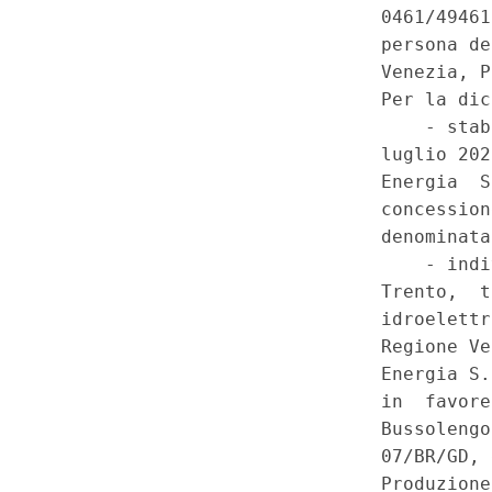
s.p.a. G/0022, denominata Sav
favore di Primiero Energia s
Val Schener-Moline, la conces
Dolomiti Energia s.r.l. D001
Chievo. - Deliberazione della
Veneto n. 1499 del 29 novemb
determinazioni in materia di ob
Regione di energia gratuita in
regionale 3 luglio 2020 n. 27 "
concessioni idrauliche e di de
idroelettrico"". (23C00023)
(G
Costituzionale n.10 del 8-3-2