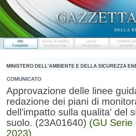
Atto
Avviso di rettifica
Lavori
Direttive U
Completo
Errata corrige
Preparatori
recepite
MINISTERO DELL'AMBIENTE E DELLA SICUREZZA E
COMUNICATO
Approvazione delle linee gui
redazione dei piani di monitor
dell'impatto sulla qualita' del 
suolo. (23A01640)
(GU Serie 
2023)