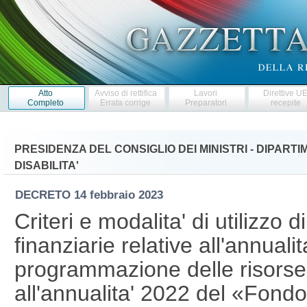
Atto
Avviso di rettifica
Lavori
Direttive U
Completo
Errata corrige
Preparatori
recepite
PRESIDENZA DEL CONSIGLIO DEI MINISTRI - DIPART
DISABILITA'
DECRETO
14 febbraio 2023
Criteri e modalita' di utilizzo 
finanziarie relative all'annuali
programmazione delle risorse f
all'annualita' 2022 del «Fondo 