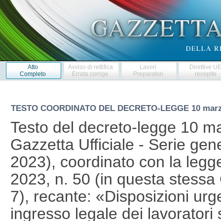
Atto
Avviso di rettifica
Lavori
Direttive U
Completo
Errata corrige
Preparatori
recepite
TESTO COORDINATO DEL DECRETO-LEGGE
10 marz
Testo del decreto-legge 10 ma
Gazzetta Ufficiale - Serie gen
2023), coordinato con la legg
2023, n. 50 (in questa stessa 
7), recante: «Disposizioni urgen
ingresso legale dei lavoratori 