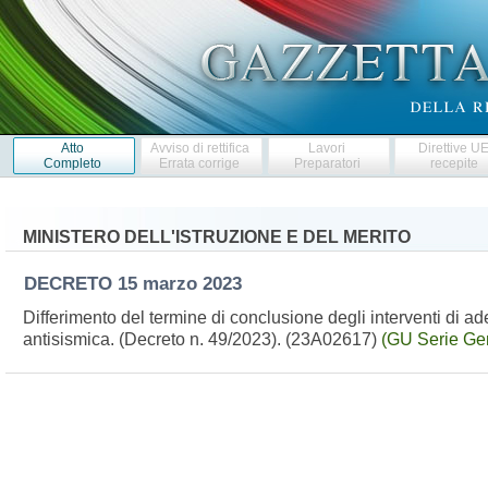
Atto
Avviso di rettifica
Lavori
Direttive U
Completo
Errata corrige
Preparatori
recepite
MINISTERO DELL'ISTRUZIONE E DEL MERITO
DECRETO
15 marzo 2023
Differimento del termine di conclusione degli interventi di ad
antisismica. (Decreto n. 49/2023). (23A02617)
(GU Serie Gen