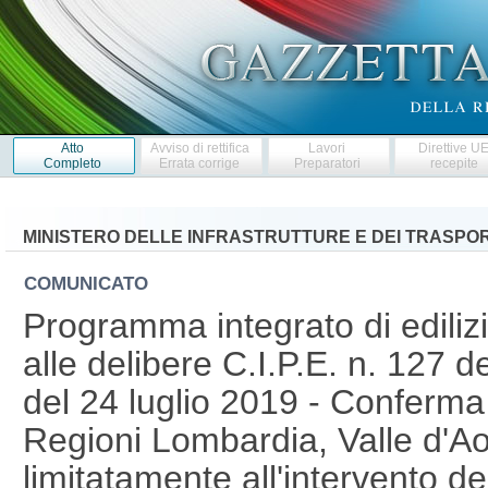
Atto
Avviso di rettifica
Lavori
Direttive U
Completo
Errata corrige
Preparatori
recepite
MINISTERO DELLE INFRASTRUTTURE E DEI TRASPOR
COMUNICATO
Programma integrato di edilizi
alle delibere C.I.P.E. n. 127 
del 24 luglio 2019 - Conferma
Regioni Lombardia, Valle d'Aos
limitatamente all'intervento d