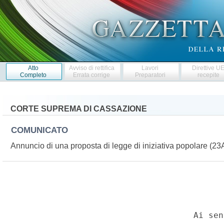
Atto
Avviso di rettifica
Lavori
Direttive U
Completo
Errata corrige
Preparatori
recepite
CORTE SUPREMA DI CASSAZIONE
COMUNICATO
Annuncio di una proposta di legge di iniziativa popolare (