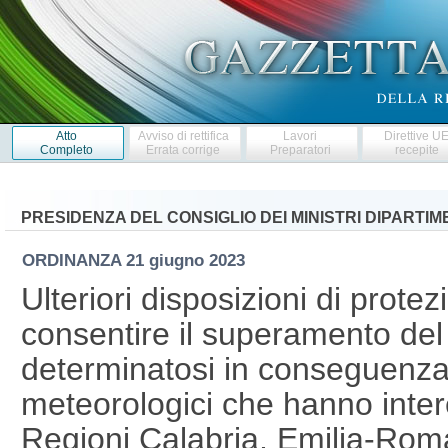
Atto
Avviso di rettifica
Lavori
Direttive U
Completo
Errata corrige
Preparatori
recepite
PRESIDENZA DEL CONSIGLIO DEI MINISTRI DIPARTI
ORDINANZA
21 giugno 2023
Ulteriori disposizioni di protez
consentire il superamento del c
determinatosi in conseguenza 
meteorologici che hanno interes
Regioni Calabria, Emilia-Roma