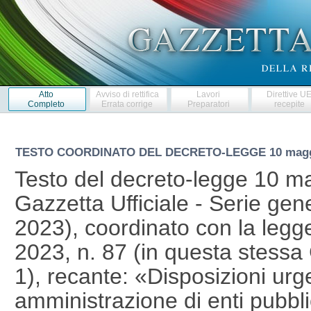
Atto
Avviso di rettifica
Lavori
Direttive U
Completo
Errata corrige
Preparatori
recepite
TESTO COORDINATO DEL DECRETO-LEGGE
10 magg
Testo del decreto-legge 10 ma
Gazzetta Ufficiale - Serie gen
2023), coordinato con la legge
2023, n. 87 (in questa stessa 
1), recante: «Disposizioni urge
amministrazione di enti pubblici