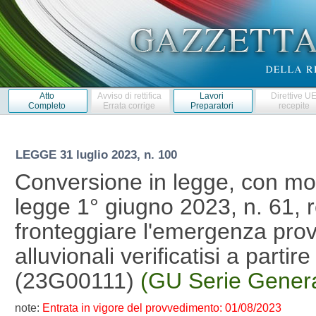
Atto
Avviso di rettifica
Lavori
Direttive U
Completo
Errata corrige
Preparatori
recepite
LEGGE
31 luglio 2023, n. 100
Conversione in legge, con mod
legge 1° giugno 2023, n. 61, r
fronteggiare l'emergenza prov
alluvionali verificatisi a parti
(23G00111)
(GU Serie Genera
note:
Entrata in vigore del provvedimento: 01/08/2023