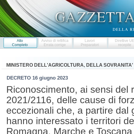
Atto
Avviso di rettifica
Lavori
Direttive U
Completo
Errata corrige
Preparatori
recepite
MINISTERO DELL'AGRICOLTURA, DELLA SOVRANITA'
DECRETO
16 giugno 2023
Riconoscimento, ai sensi del
2021/2116, delle cause di for
eccezionali che, a partire dal
hanno interessato i territori d
Romagna, Marche e Toscana e 