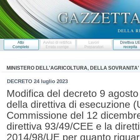
Atto
Avviso di rettifica
Lavori
Direttiva U
Completo
Errata corrige
Preparatori
recepita
MINISTERO DELL'AGRICOLTURA, DELLA SOVRANITA'
DECRETO
24 luglio 2023
Modifica del decreto 9 agosto 
della direttiva di esecuzione 
Commissione del 12 dicembre 
direttiva 93/49/CEE e la diret
2014/98/UE per quanto riguard