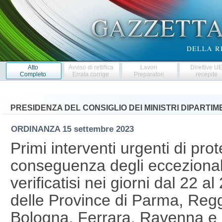
Atto
Avviso di rettifica
Lavori
Direttive U
Completo
Errata corrige
Preparatori
recepite
PRESIDENZA DEL CONSIGLIO DEI MINISTRI DIPARTI
ORDINANZA
15 settembre 2023
Primi interventi urgenti di prot
conseguenza degli eccezionali
verificatisi nei giorni dal 22 al
delle Province di Parma, Reg
Bologna, Ferrara, Ravenna e 