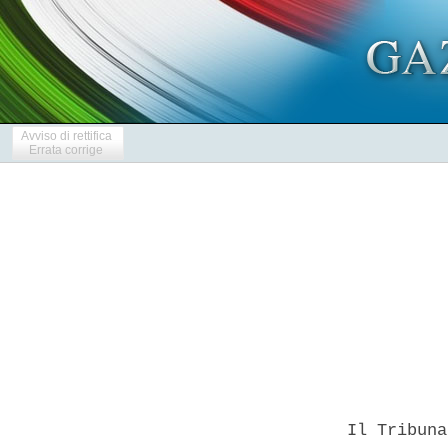
Avviso di rettifica
Errata corrige
            
  Il Tribuna