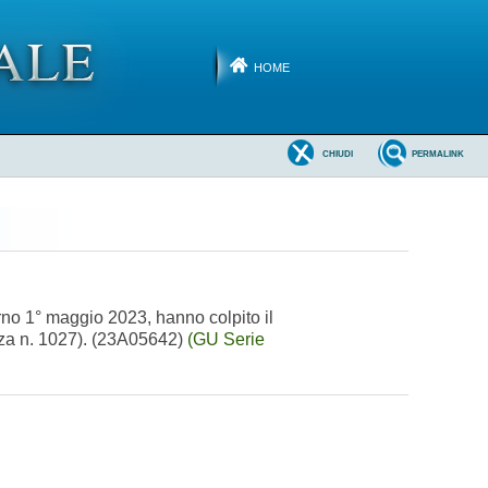
HOME
CHIUDI
PERMALINK
orno 1° maggio 2023, hanno colpito il
anza n. 1027). (23A05642)
(GU Serie