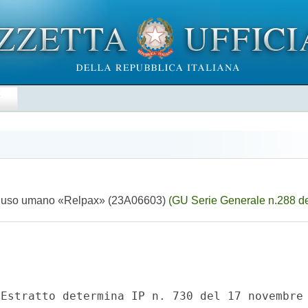
E
per uso umano «Relpax» (23A06603)
(GU Serie Generale n.288 d