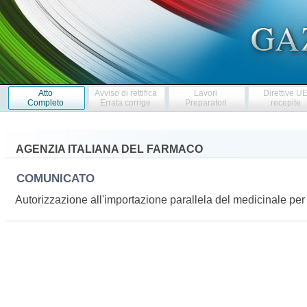
Atto
Avviso di rettifica
Lavori
Direttive U
Completo
Errata corrige
Preparatori
recepite
AGENZIA ITALIANA DEL FARMACO
COMUNICATO
Autorizzazione all'importazione parallela del medicinale 