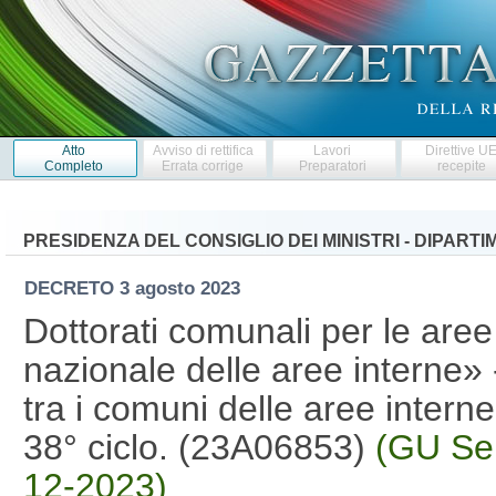
Atto
Avviso di rettifica
Lavori
Direttive U
Completo
Errata corrige
Preparatori
recepite
PRESIDENZA DEL CONSIGLIO DEI MINISTRI - DIPART
DECRETO
3 agosto 2023
Dottorati comunali per le aree
nazionale delle aree interne» -
tra i comuni delle aree intern
38° ciclo. (23A06853)
(GU Ser
12-2023)